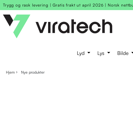
Trygg og rask levering
|
Gratis frakt ut april 2026
|
Norsk nettb
Lyd
Lys
Bilde
Hjem
Nye produkter