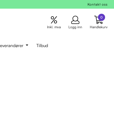
Kontakt oss
0
Inkl. mva
Logg inn
Handlekurv
everandører
Tilbud