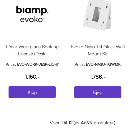
1-Year Workplace Booking
Evoko Naso Tilt Glass Wall
License (Desk)
Mount Kit
Art.nr: EVO-WORK-DESK-LIC-1Y
Art.nr: EVO-NASO-TGWMK
1.150,-
1.788,-
Kjøp
Kjøp
Viser
1
til
12
(av
4699
produkter)