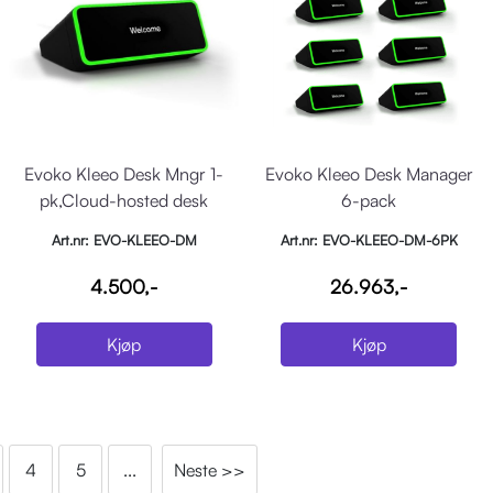
Evoko Kleeo Desk Mngr 1-
Evoko Kleeo Desk Manager
pk,Cloud-hosted desk
6-pack
booking display
Art.nr: EVO-KLEEO-DM
Art.nr: EVO-KLEEO-DM-6PK
4.500,-
26.963,-
Kjøp
Kjøp
4
5
...
Neste >>