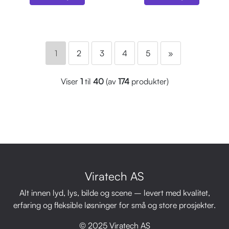
1
2
3
4
5
»
Viser
1
til
40
(av
174
produkter)
Viratech AS
Alt innen lyd, lys, bilde og scene – levert med kvalitet,
erfaring og fleksible løsninger for små og store prosjekter.
© 2025 Viratech AS