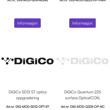
Art.nr: DIG-MOD-SDR-AES42
Art.nr: DIG-MOD-Q225-OP-HMA
Informasjon
Informasjon
DiGiCo SD12 ST optics
DiGiCo Quantum 225
oppgradering
surface OpticalCON,
OpticalCON optics upg
Art.nr: DIG-MOD-SD12-OPT-ST
Art.nr: DIG-MOD-Q225-OP-NC