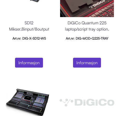
SD12
DiGiCo Quantum 225
Mikser,8input/8output
laptop/script tray option,
lokalt, MADI, DMI
Laptop
Art.nr: DIG-X-SD12-WS
Art.nr: DIG-MOD-Q225-TRAY
kortplasser
Informasjon
Informasjon