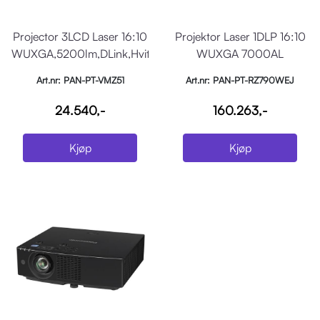
Projector 3LCD Laser 16:10
Projektor Laser 1DLP 16:10
WUXGA,5200lm,DLink,Hvit
WUXGA 7000AL
Hvit,pwrZom&HVshift
Art.nr: PAN-PT-VMZ51
Art.nr: PAN-PT-RZ790WEJ
24.540,-
160.263,-
Kjøp
Kjøp