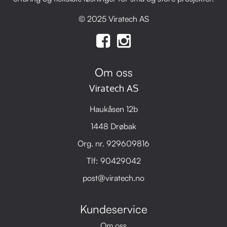
© 2025 Viratech AS
Om oss
Viratech AS
Haukåsen 12b
1448 Drøbak
Org. nr. 929609816
Tlf:
90429042
post@viratech.no
Kundeservice
Om oss