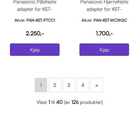
Panasonic Pålefeste
Panasonic Hjørnefeste
adapter for KST-
adapter for KST-
UE70/HE40 serien
UE70/HE40 serien
Art.nr: PAN-KST-PTCC1
Art.nr: PAN-KST-WCWGC
2.250,-
1.700,-
Kjøp
Kjøp
1
2
3
4
»
Viser
1
til
40
(av
126
produkter)