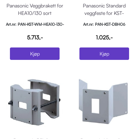
Panasonic Veggbrakett for
Panasonic Standard
HEA10/130 sort
veggfeste for KST-
UE70/HE40 SERIES
Art.nr: PAN-KST-WM-HEA10-130-
Art.nr: PAN-KST-DBH06
B
5.713,-
1.025,-
Kjøp
Kjøp