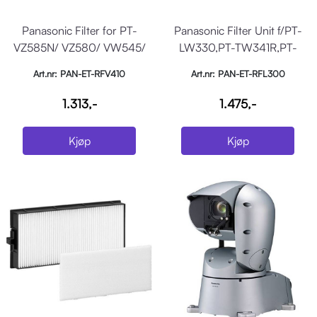
Panasonic Filter for PT-
Panasonic Filter Unit f/PT-
VZ585N/ VZ580/ VW545/
LW330,PT-TW341R,PT-
VW540/ VX615/ VX61
TW340,PT-TW250 & f
Art.nr: PAN-ET-RFV410
Art.nr: PAN-ET-RFL300
1.313,-
1.475,-
Kjøp
Kjøp