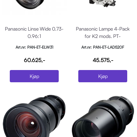
Panasonic Linse Wide 0.73-
Panasonic Lampe 4-Pack
0.96:1
for K2 mods. PT-
DW17/DZ16DS20/DZ21
Art.nr: PAN-ET-ELW31
Art.nr: PAN-ET-LAD520F
60.625,-
45.575,-
Kjøp
Kjøp