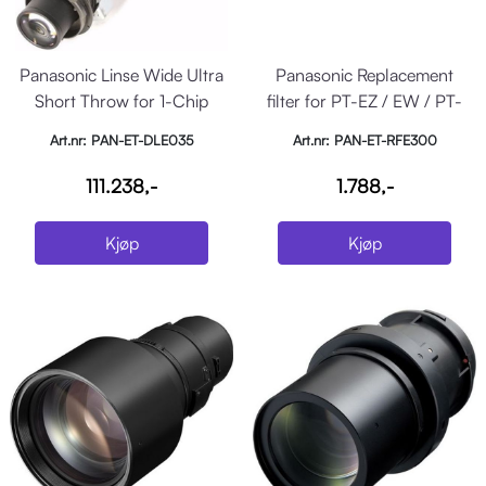
Panasonic Linse Wide Ultra
Panasonic Replacement
Short Throw for 1-Chip
filter for PT-EZ / EW / PT-
DLP (PT-RZ120)
EZ / EX
Art.nr: PAN-ET-DLE035
Art.nr: PAN-ET-RFE300
111.238,-
1.788,-
Kjøp
Kjøp