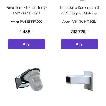
Panasonic Filter cartridge
Panasonic Kamera,1/3"3
FW530 / FZ570
MOS, Rugged Outdoor,
PanTilt, 3G-SDI, IP6
Art.nr: PAN-ET-RFF200
Art.nr: PAN-AW-HR140EJ
1.488,-
313.725,-
Kjøp
Kjøp