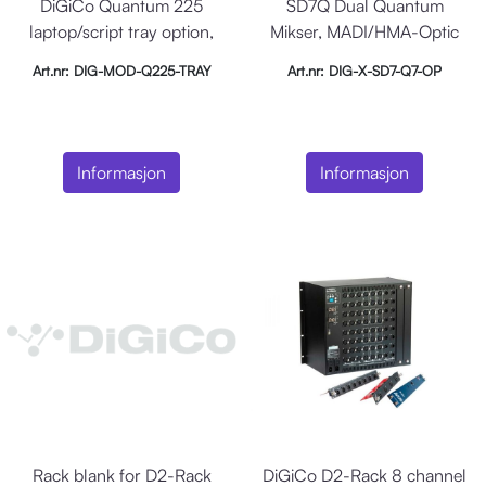
DiGiCo Quantum 225
SD7Q Dual Quantum
laptop/script tray option,
Mikser, MADI/HMA-Optic
Laptop
Art.nr: DIG-MOD-Q225-TRAY
Art.nr: DIG-X-SD7-Q7-OP
Informasjon
Informasjon
Rack blank for D2-Rack
DiGiCo D2-Rack 8 channel