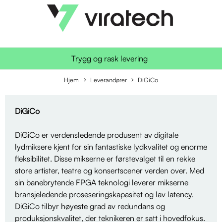
Trygg og rask levering
Hjem
Leverandører
DiGiCo
DiGiCo
DiGiCo er verdensledende produsent av digitale
lydmiksere kjent for sin fantastiske lydkvalitet og enorme
fleksibilitet. Disse mikserne er førstevalget til en rekke
store artister, teatre og konsertscener verden over. Med
sin banebrytende FPGA teknologi leverer mikserne
bransjeledende proseseringskapasitet og lav latency.
DiGiCo tilbyr høyeste grad av redundans og
produksjonskvalitet, der teknikeren er satt i hovedfokus.