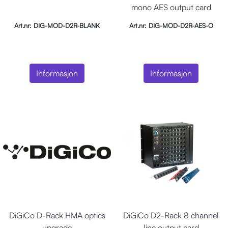
mono AES output card
Art.nr: DIG-MOD-D2R-BLANK
Art.nr: DIG-MOD-D2R-AES-O
Informasjon
Informasjon
DiGiCo D-Rack HMA optics
DiGiCo D2-Rack 8 channel
upgrade
line output card