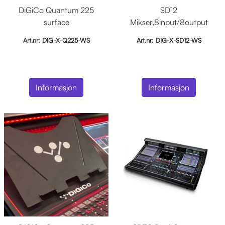
DiGiCo Quantum 225
SD12
surface
Mikser,8input/8output
lokalt, MADI, DMI
Art.nr: DIG-X-Q225-WS
Art.nr: DIG-X-SD12-WS
kortplasser
Informasjon
Informasjon