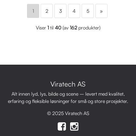
1
2
3
4
5
»
Viser
1
til
40
(av
162
produkter)
Viratech AS
Alt innen lyd, lys, bilde og scene – levert med kvalitet,
erfaring og fleksible løsninger for små og store prosjekter.
© 2025 Viratech AS