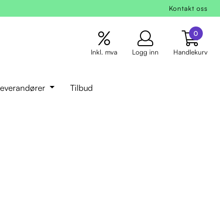
Kontakt oss
0
Inkl. mva
Logg inn
Handlekurv
everandører
Tilbud