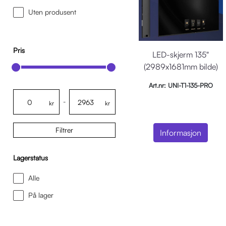
Uten produsent
Pris
LED-skjerm 135"
(2989x1681mm bilde)
full HD, 1.5mm
Art.nr: UNI-T1-135-PRO
-
kr
kr
Filtrer
Informasjon
Lagerstatus
Alle
På lager