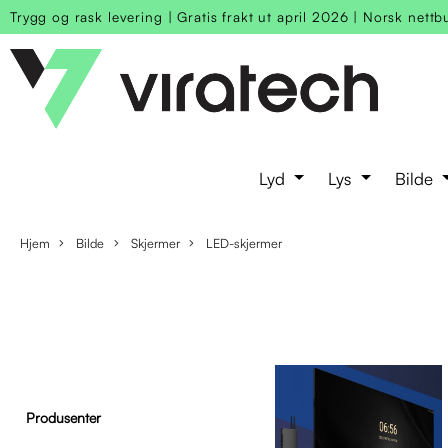
Trygg og rask levering
|
Gratis frakt ut april 2026
|
Norsk nettb
Lyd
Lys
Bilde
Hjem
Bilde
Skjermer
LED-skjermer
Produsenter