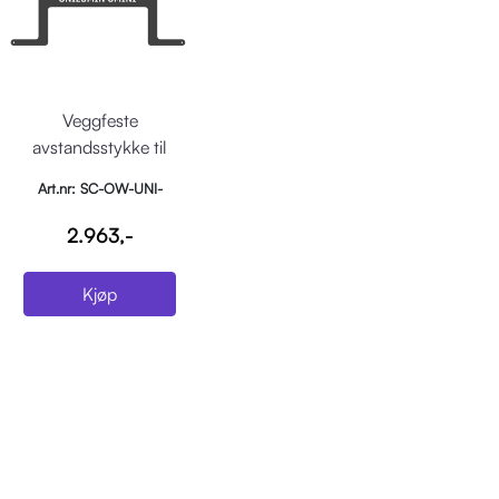
Veggfeste
avstandsstykke til
Unilumin UMini.
Art.nr: SC-OW-UNI-
Svart
UMINI-SPACER
2.963,-
Kjøp