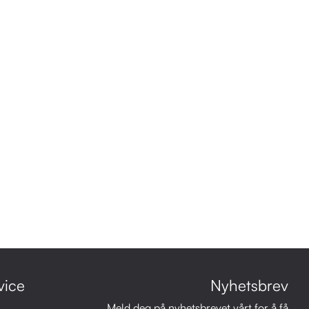
vice
Nyhetsbrev
Meld deg på nyhetsbrevet vårt for å få