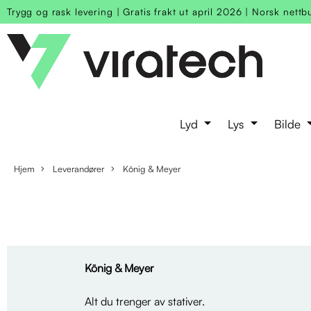
Trygg og rask levering
|
Gratis frakt ut april 2026
|
Norsk nettb
Lyd
Lys
Bilde
Hjem
Leverandører
König & Meyer
König & Meyer
Alt du trenger av stativer.