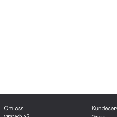
Om oss
Kundeser
Viratech AS
Om oss