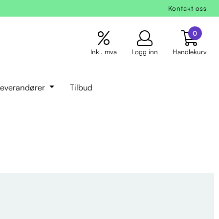
Kontakt oss
0
Inkl. mva
Logg inn
Handlekurv
everandører
Tilbud