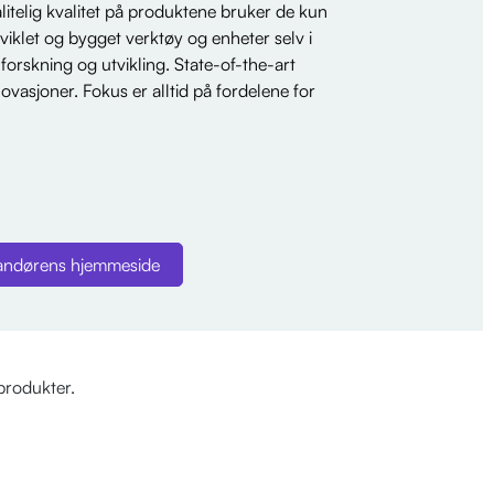
ålitelig kvalitet på produktene bruker de kun
tviklet og bygget verktøy og enheter selv i
orskning og utvikling. State-of-the-art
vasjoner. Fokus er alltid på fordelene for
andørens hjemmeside
produkter.