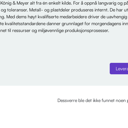
r König & Meyer alt fra én enkelt kilde. For å oppnå langvarig og p
 og toleranser. Metall- og plastdeler produseres internt. De har u
ng. Med dems høyt kvalifiserte medarbeidere driver de uavhengig f
ste kvalitetsstandardene danner grunnlaget for morgendagens inno
net til ressurser og miljøvennlige produksjonsprosesser.
Lever
Dessverre ble det ikke funnet noen 