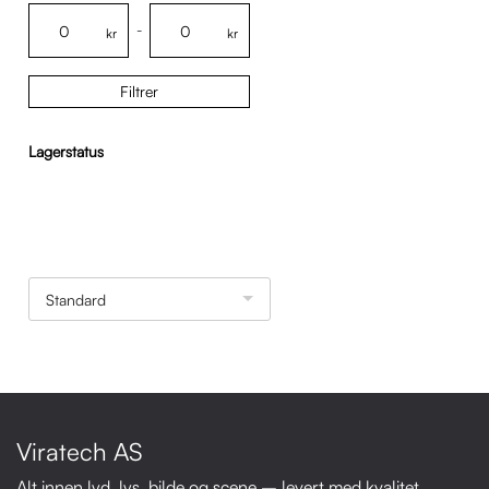
-
kr
kr
Filtrer
Lagerstatus
Standard
Viratech AS
Alt innen lyd, lys, bilde og scene – levert med kvalitet,