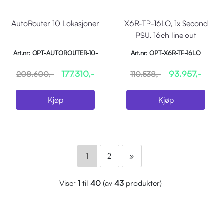
AutoRouter 10 Lokasjoner
X6R-TP-16LO, 1x Second
PSU, 16ch line out
Art.nr: OPT-AUTOROUTER-10-
Art.nr: OPT-X6R-TP-16LO
MM
177.310,-
93.957,-
208.600,-
110.538,-
Kjøp
Kjøp
1
2
»
Viser
1
til
40
(av
43
produkter)