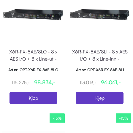
X6R-FX-8AE/8LO - 8 x
X6R-FX-8AE/8LI - 8 x AES
AES I/O + 8 x Line-ut -
I/O + 8 x Line-inn -
Opto/Sane
Opto/Sane
Art.nr: OPT-X6R-FX-8AE-8LO
Art.nr: OPT-X6R-FX-8AE-8LI
98.834,-
96.061,-
116.275,-
113.013,-
Kjøp
Kjøp
-15%
-15%