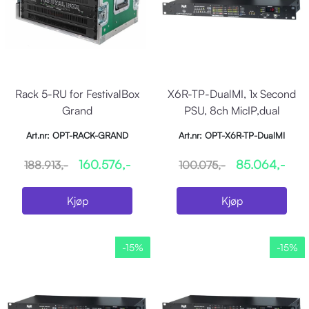
Rack 5-RU for FestivalBox
X6R-TP-DualMI, 1x Second
Grand
PSU, 8ch MicIP,dual
Preamp&Conv.
Art.nr: OPT-RACK-GRAND
Art.nr: OPT-X6R-TP-DualMI
160.576,-
85.064,-
188.913,-
100.075,-
Kjøp
Kjøp
-15%
-15%