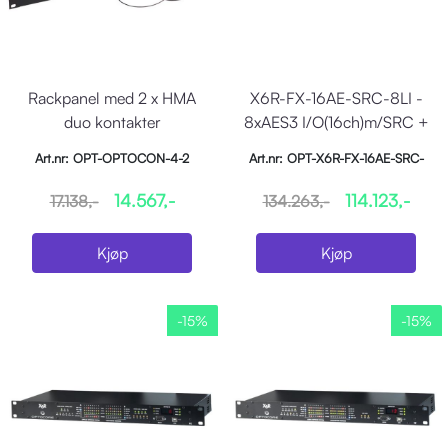
Rackpanel med 2 x HMA
X6R-FX-16AE-SRC-8LI -
duo kontakter
8xAES3 I/O(16ch)m/SRC +
8 x Line-inn
Art.nr: OPT-OPTOCON-4-2
Art.nr: OPT-X6R-FX-16AE-SRC-
8LI
14.567,-
114.123,-
17.138,-
134.263,-
Kjøp
Kjøp
-15%
-15%