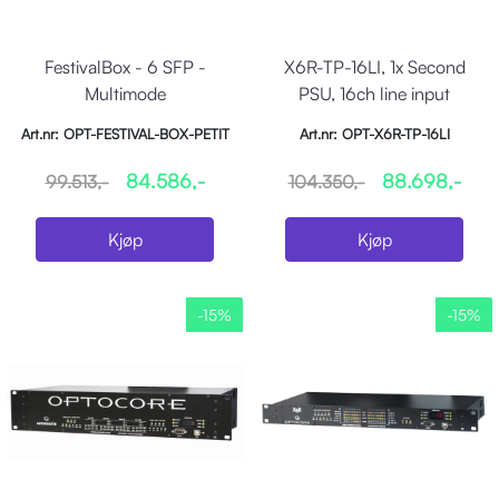
FestivalBox - 6 SFP -
X6R-TP-16LI, 1x Second
Multimode
PSU, 16ch line input
Art.nr: OPT-FESTIVAL-BOX-PETIT
Art.nr: OPT-X6R-TP-16LI
84.586,-
88.698,-
99.513,-
104.350,-
Kjøp
Kjøp
-15%
-15%