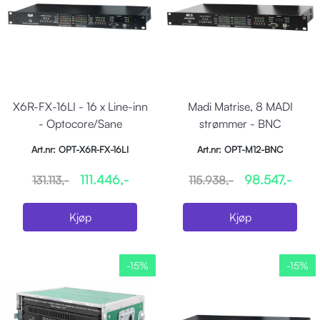
X6R-FX-16LI - 16 x Line-inn
Madi Matrise, 8 MADI
- Optocore/Sane
strømmer - BNC
Art.nr: OPT-X6R-FX-16LI
Art.nr: OPT-M12-BNC
111.446,-
98.547,-
131.113,-
115.938,-
Kjøp
Kjøp
-15%
-15%