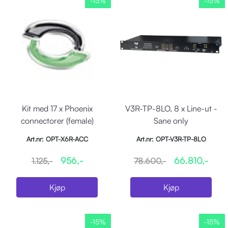
-15%
-15%
Kit med 17 x Phoenix
V3R-TP-8LO, 8 x Line-ut -
connectorer (female)
Sane only
Art.nr: OPT-X6R-ACC
Art.nr: OPT-V3R-TP-8LO
956,-
66.810,-
1.125,-
78.600,-
Kjøp
Kjøp
-15%
-15%