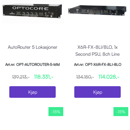
AutoRouter 5 Lokasjoner
X6R-FX-8LI/8LO, 1x
Second PSU, 8ch Line
input, 8ch Line out
Art.nr: OPT-AUTOROUTER-5-MM
Art.nr: OPT-X6R-FX-8LI-8LO
118.331,-
114.028,-
139.213,-
134.150,-
Kjøp
Kjøp
-15%
-15%