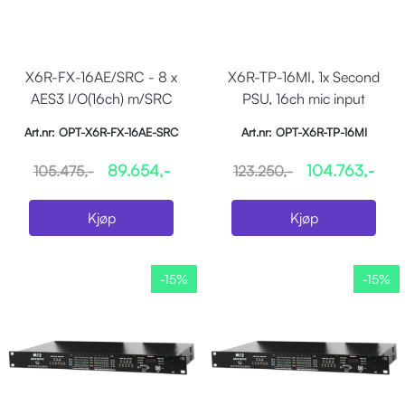
X6R-FX-16AE/SRC - 8 x
X6R-TP-16MI, 1x Second
AES3 I/O(16ch) m/SRC
PSU, 16ch mic input
Art.nr: OPT-X6R-FX-16AE-SRC
Art.nr: OPT-X6R-TP-16MI
89.654,-
104.763,-
105.475,-
123.250,-
Kjøp
Kjøp
-15%
-15%