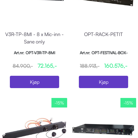
V3R-TP-8MI - 8 x Mic-inn -
OPT-RACK-PETIT
Sane only
Art.nr: OPT-V3R-TP-8MI
Art.nr: OPT-FESTIVAL-BOX-
GRAND
72.165,-
160.576,-
84.900,-
188.913,-
Kjøp
Kjøp
-15%
-15%