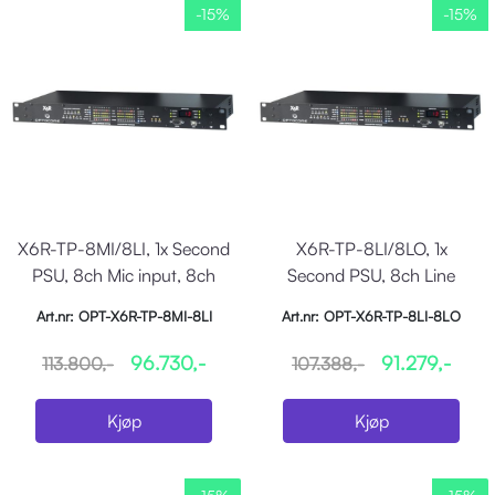
-15%
-15%
X6R-TP-8MI/8LI, 1x Second
X6R-TP-8LI/8LO, 1x
PSU, 8ch Mic input, 8ch
Second PSU, 8ch Line
Line In
input, 8ch Line out
Art.nr: OPT-X6R-TP-8MI-8LI
Art.nr: OPT-X6R-TP-8LI-8LO
96.730,-
91.279,-
113.800,-
107.388,-
Kjøp
Kjøp