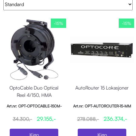
-15%
-15%
OptoCable Duo Optical
AutoRouter 15 Lokasjoner
Reel 4/150, HMA
Art.nr: OPT-OPTOCABLE-150M-
Art.nr: OPT-AUTOROUTER-15-MM
DRUM
29.155,-
236.374,-
34.300,-
278.088,-
Kjøp
Kjøp