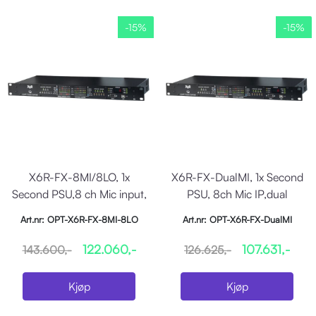
-15%
-15%
X6R-FX-8MI/8LO, 1x
X6R-FX-DualMI, 1x Second
Second PSU,8 ch Mic input,
PSU, 8ch Mic IP,dual
8ch Line out
Preamp & Conv.
Art.nr: OPT-X6R-FX-8MI-8LO
Art.nr: OPT-X6R-FX-DualMI
122.060,-
107.631,-
143.600,-
126.625,-
Kjøp
Kjøp