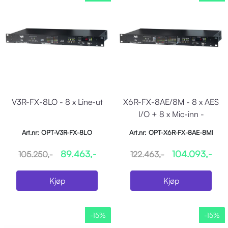
V3R-FX-8LO - 8 x Line-ut
X6R-FX-8AE/8M - 8 x AES
I/O + 8 x Mic-inn -
Opto/Sane
Art.nr: OPT-V3R-FX-8LO
Art.nr: OPT-X6R-FX-8AE-8MI
89.463,-
104.093,-
105.250,-
122.463,-
Kjøp
Kjøp
-15%
-15%