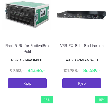
Rack 5-RU for FestivalBox
V3R-FX-8LI - 8 x Line-inn
Petit
Art.nr: OPT-RACK-PETIT
Art.nr: OPT-V3R-FX-8LI
84.586,-
86.689,-
99.513,-
101.988,-
Kjøp
Kjøp
-15%
-15%