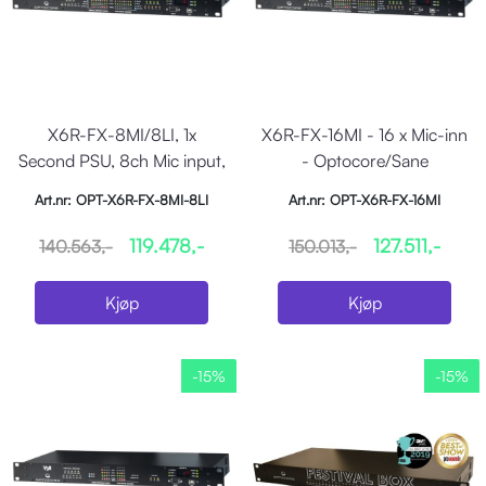
X6R-FX-8MI/8LI, 1x
X6R-FX-16MI - 16 x Mic-inn
Second PSU, 8ch Mic input,
- Optocore/Sane
8ch Line In
Art.nr: OPT-X6R-FX-8MI-8LI
Art.nr: OPT-X6R-FX-16MI
119.478,-
127.511,-
140.563,-
150.013,-
Kjøp
Kjøp
-15%
-15%