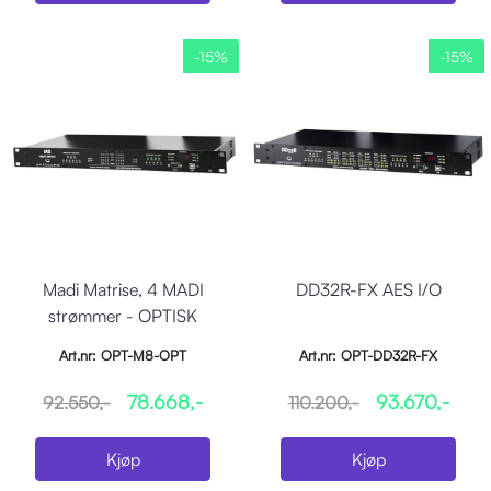
-15%
-15%
Madi Matrise, 4 MADI
DD32R-FX AES I/O
strømmer - OPTISK
Art.nr: OPT-M8-OPT
Art.nr: OPT-DD32R-FX
78.668,-
93.670,-
92.550,-
110.200,-
Kjøp
Kjøp