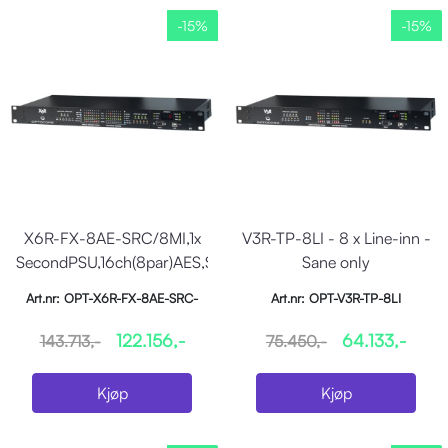
-15%
-15%
X6R-FX-8AE-SRC/8MI,1x
V3R-TP-8LI - 8 x Line-inn -
SecondPSU,16ch(8par)AES,SRC,8ch
Sane only
MicIP
Art.nr: OPT-X6R-FX-8AE-SRC-
Art.nr: OPT-V3R-TP-8LI
8MI
122.156,-
64.133,-
143.713,-
75.450,-
Kjøp
Kjøp