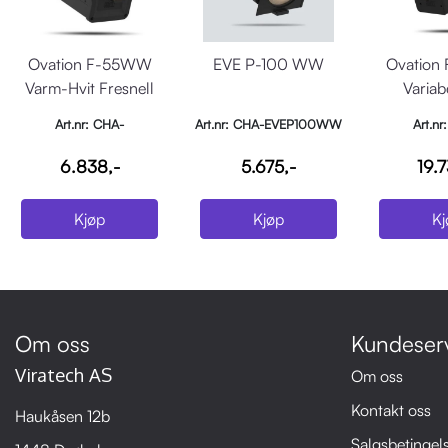
Ovation F-55WW
EVE P-100 WW
Ovation
Varm-Hvit Fresnell
Variab
Fres
Art.nr: CHA-
Art.nr: CHA-EVEP100WW
Art.nr
OVATIONF55WW
OVATIO
6.838,-
5.675,-
19.7
Kjøp
Kjøp
Kj
Om oss
Kundeser
Viratech AS
Om oss
Kontakt oss
Haukåsen 12b
Salgsbetingel