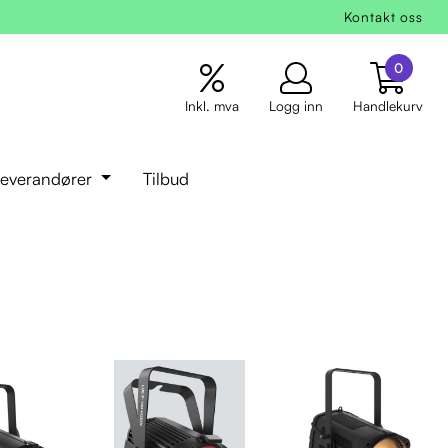
Kontakt oss
0
Inkl. mva
Logg inn
Handlekurv
everandører
Tilbud