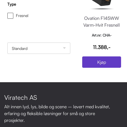
Type
Fresnel
Ovation F145WW
Varm-Hvit Fresnell
Art.nr: CHA-
OVATIONF145WW
11.388,-
Standard
Kjøp
Viratech AS
Alt innen lyd, lys, bilde og scene – levert med kvalitet,
erfaring og fleksible løsninger for små og store
prosjekter.