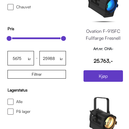
Chauvet
Pris
Ovation F-915FC
Fullfarge Fresnell
Art.nr: CHA-
OVATIONF915FC
-
kr
kr
25.763,-
Filtrer
Kjøp
Lagerstatus
Alle
På lager