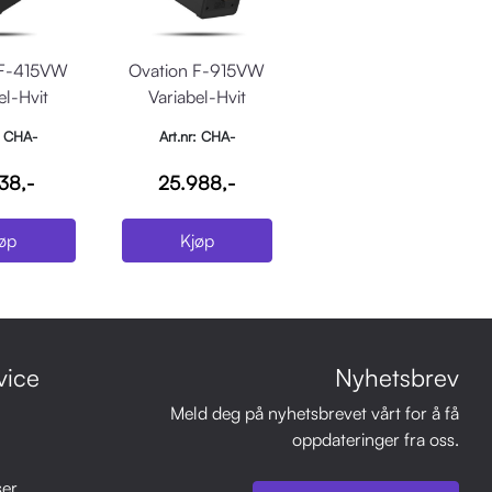
 F-415VW
Ovation F-915VW
el-Hvit
Variabel-Hvit
nell
Fresnell
: CHA-
Art.nr: CHA-
NF415VW
OVATIONF915VW
38,-
25.988,-
øp
Kjøp
vice
Nyhetsbrev
Meld deg på nyhetsbrevet vårt for å få
oppdateringer fra oss.
ser