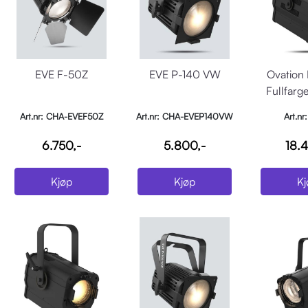
EVE F-50Z
EVE P-140 VW
Ovation
Fullfarge
Art.nr: CHA-EVEF50Z
Art.nr: CHA-EVEP140VW
Art.nr
OVATIO
6.750,-
5.800,-
18.4
Kjøp
Kjøp
Kj