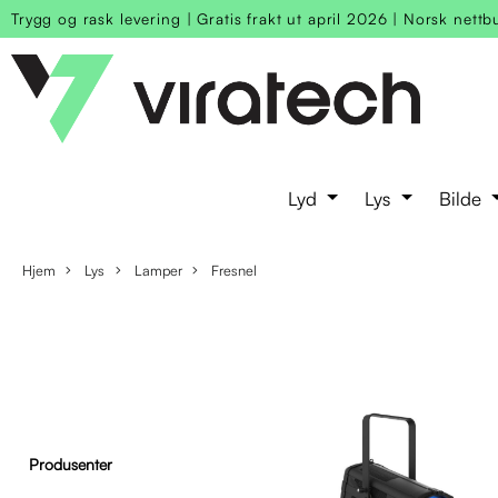
Trygg og rask levering
|
Gratis frakt ut april 2026
|
Norsk nettb
Lyd
Lys
Bilde
Hjem
Lys
Lamper
Fresnel
Produsenter