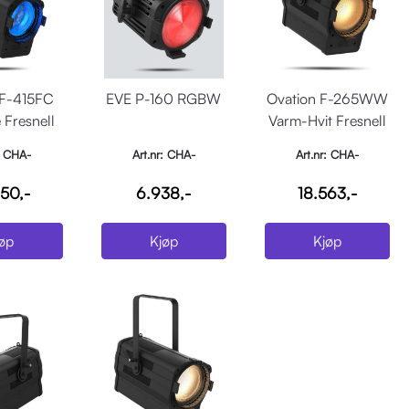
 F-415FC
EVE P-160 RGBW
Ovation F-265WW
 Fresnell
Varm-Hvit Fresnell
: CHA-
Art.nr: CHA-
Art.nr: CHA-
NF415FC
EVEP160RGBW
OVATIONF265WW
50,-
6.938,-
18.563,-
øp
Kjøp
Kjøp