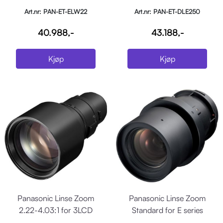
Art.nr: PAN-ET-ELW22
Art.nr: PAN-ET-DLE250
40.988,-
43.188,-
Kjøp
Kjøp
Panasonic Linse Zoom
Panasonic Linse Zoom
2.22-4.03:1 for 3LCD
Standard for E series
(MZ670/EZ580/EZ770 se