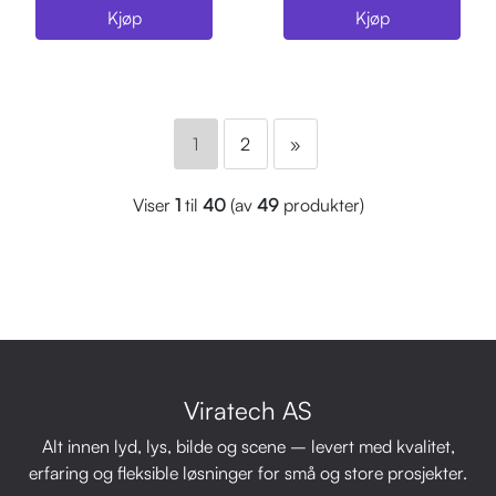
Kjøp
Kjøp
1
2
»
Viser
1
til
40
(av
49
produkter)
Viratech AS
Alt innen lyd, lys, bilde og scene – levert med kvalitet,
erfaring og fleksible løsninger for små og store prosjekter.