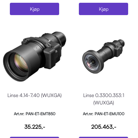
Kjøp
Kjøp
Linse 4.14-7.40 (WUXGA)
Linse 0.3300.353:1
(WUXGA)
Art.nr: PAN-ET-EMT850
Art.nr: PAN-ET-EMU100
35.225,-
205.463,-