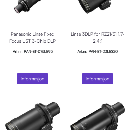
Panasonic Linse Fixed
Linse 3DLP for RZ21/31 1.7-
Focus UST 3-Chip DLP
2.4:1
0,36-0,4:1
Art.nr: PAN-ET-D75LE95
Art.nr: PAN-ET-D3LES20
Informasjon
Informasjon