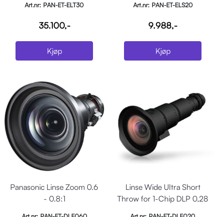
Art.nr: PAN-ET-ELT30
Art.nr: PAN-ET-ELS20
35.100,-
9.988,-
Kjøp
Kjøp
Panasonic Linse Zoom 0.6
Linse Wide Ultra Short
- 0.8:1
Throw for 1-Chip DLP 0,28
- 0,30:1
Art.nr: PAN-ET-DLE060
Art.nr: PAN-ET-DLE020