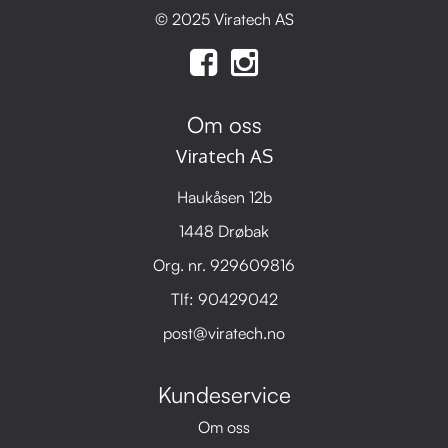
© 2025 Viratech AS
Om oss
Viratech AS
Haukåsen 12b
1448 Drøbak
Org. nr. 929609816
Tlf:
90429042
post@viratech.no
Kundeservice
Om oss