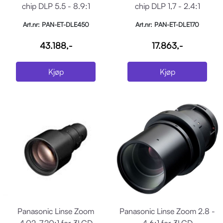
chip DLP 5.5 - 8.9:1
chip DLP 1,7 - 2.4:1
Art.nr: PAN-ET-DLE450
Art.nr: PAN-ET-DLE170
43.188,-
17.863,-
Kjøp
Kjøp
Panasonic Linse Zoom
Panasonic Linse Zoom 2.8 -
4.02-7.20:1 for 3LCD
4.6:1 for 3LCD