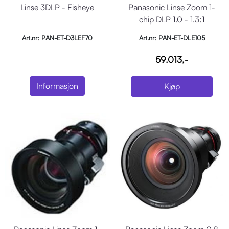
Linse 3DLP - Fisheye
Panasonic Linse Zoom 1-
chip DLP 1.0 - 1.3:1
Art.nr: PAN-ET-D3LEF70
Art.nr: PAN-ET-DLE105
59.013,-
Informasjon
Kjøp