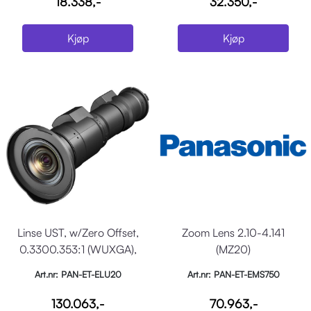
18.338,-
32.350,-
Kjøp
Kjøp
Linse UST, w/Zero Offset,
Zoom Lens 2.10-4.141
0.3300.353:1 (WUXGA),
(MZ20)
for MZ-880
Art.nr: PAN-ET-ELU20
Art.nr: PAN-ET-EMS750
130.063,-
70.963,-