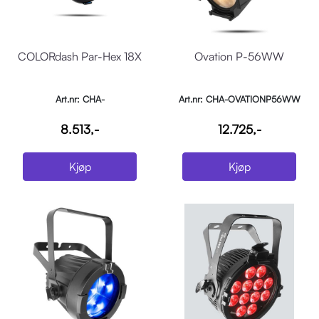
COLORdash Par-Hex 18X
Ovation P-56WW
Art.nr: CHA-
Art.nr: CHA-OVATIONP56WW
COLORDASHPARH18X
8.513,-
12.725,-
Kjøp
Kjøp