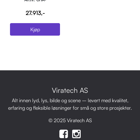
FREEDOMPARH9IPX4
27.913,-
Kjøp
Viratech AS
Alt innen lyd, lys, bilde og scene – levert med kvalitet,
erfaring og fleksible løsninger for små og store prosjekter.
© 2025 Viratech AS