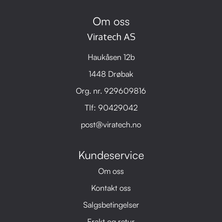
Om oss
Viratech AS
Haukåsen 12b
1448 Drøbak
Org. nr. 929609816
Tlf:
90429042
post@viratech.no
Kundeservice
Om oss
Kontakt oss
Salgsbetingelser
Frakt og retur