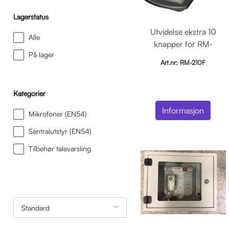
Lagerstatus
Utvidelse ekstra 10
Alle
knapper for RM-
På lager
200, sort
Art.nr: RM-210F
Kategorier
Informasjon
Mikrofoner (EN54)
Sentralutstyr (EN54)
Tilbehør talevarsling
Standard