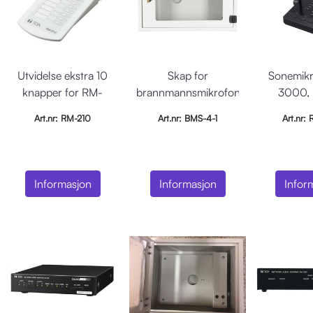
Utvidelse ekstra 10
Skap for
Sonemikr
knapper for RM-
brannmannsmikrofon
3000, 
200, hvit
m/vindu i dør.
funksjo
Art.nr: RM-210
Art.nr: BMS-4-1
Art.nr:
skjerm,
Informasjon
Informasjon
Infor