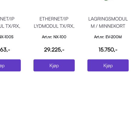
NET/IP
ETHERNET/IP
LAGRINGSMODUL
L TX/RX,
LYDMODUL TX/RX,
M / MINNEKORT
input, 1
RS-232
 NX-100S
Art.nr: NX-100
Art.nr: EV-200M
nal
63,-
29.225,-
15.750,-
øp
Kjøp
Kjøp