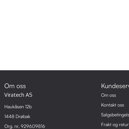
Om oss
Kundeser
Viratech AS
Om oss
Kontakt oss
Haukåsen 12b
Salgsbetingel
1448 Drøbak
Frakt og retur
Org. nr. 929609816