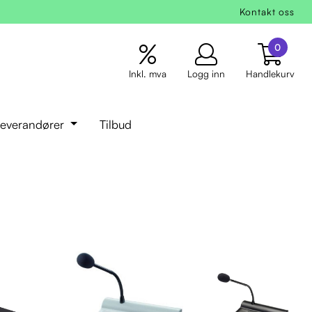
Kontakt oss
0
Inkl. mva
Logg inn
Handlekurv
everandører
Tilbud