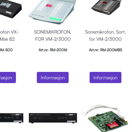
ofon VX-
SONEMIKROFON,
Sonemikrofon, Sort,
Max 82
FOR VM-2/3000
for VM-2/3000
ner, LCD
 RM-500
Art.nr: RM-200M
Art.nr: RM-200MBS
 Aux In
masjon
Informasjon
Informasjon