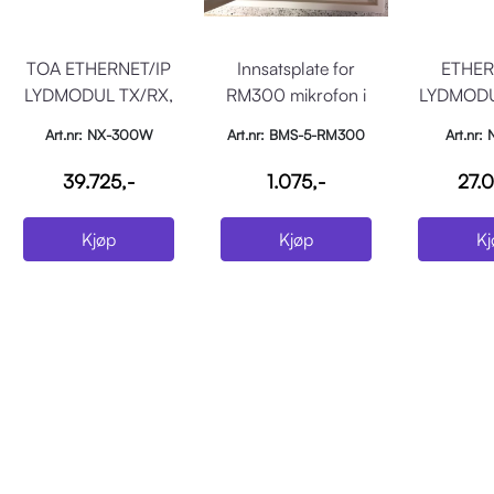
TOA ETHERNET/IP
Innsatsplate for
ETHER
LYDMODUL TX/RX,
RM300 mikrofon i
LYDMODU
2in/2ut, 8 meldinger,
BMS-5-1
med Mic 
Art.nr: NX-300W
Art.nr: BMS-5-RM300
Art.nr:
10CO+8CI
ka
39.725,-
1.075,-
27.0
Kjøp
Kjøp
Kj