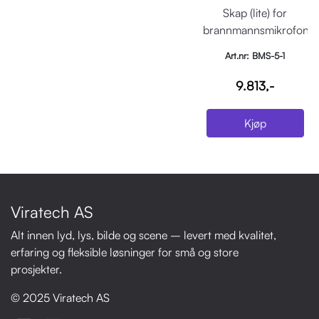
Skap (lite) for
brannmannsmikrofon
med vindu i dør
Art.nr: BMS-5-1
9.813,-
Kjøp
Viratech AS
Alt innen lyd, lys, bilde og scene – levert med kvalitet,
erfaring og fleksible løsninger for små og store
prosjekter.
© 2025 Viratech AS