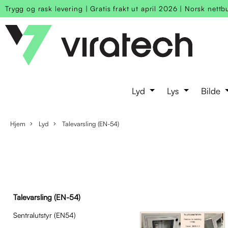
Trygg og rask levering
|
Gratis frakt ut april 2026
|
Norsk nettb
Lyd
Lys
Bilde
Hjem
Lyd
Talevarsling (EN-54)
Talevarsling (EN-54)
Sentralutstyr (EN54)