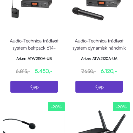
Audio-Technica trådløst
Audio-Technica trådløst
system beltpack 614-
system dynamisk håndmik
630MHZ
606-613MHz
Art.nr: ATW2110A-UB
Art.nr: ATW2120A-UA
5.450,-
6.120,-
6.813,-
7.650,-
Kjøp
Kjøp
-20%
-20%