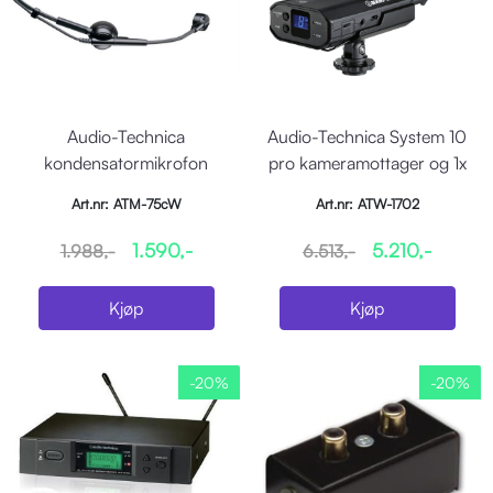
Audio-Technica
Audio-Technica System 10
kondensatormikrofon
pro kameramottager og 1x
hodebøyle nyre
mikk 2.4GHz
Art.nr: ATM-75cW
Art.nr: ATW-1702
ATW2000/1100/1
1.590,-
5.210,-
1.988,-
6.513,-
Kjøp
Kjøp
-20%
-20%