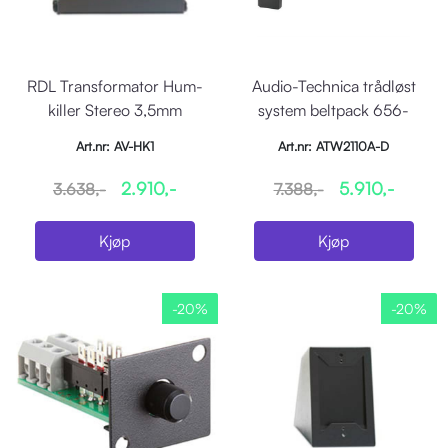
RDL Transformator Hum-
Audio-Technica trådløst
killer Stereo 3,5mm
system beltpack 656-
678MHz
Art.nr: AV-HK1
Art.nr: ATW2110A-D
2.910,-
5.910,-
3.638,-
7.388,-
Kjøp
Kjøp
-20%
-20%