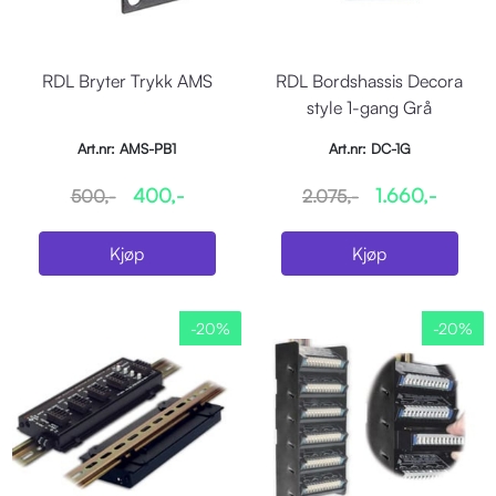
RDL Bryter Trykk AMS
RDL Bordshassis Decora
style 1-gang Grå
Art.nr: AMS-PB1
Art.nr: DC-1G
400,-
1.660,-
500,-
2.075,-
Kjøp
Kjøp
-20%
-20%