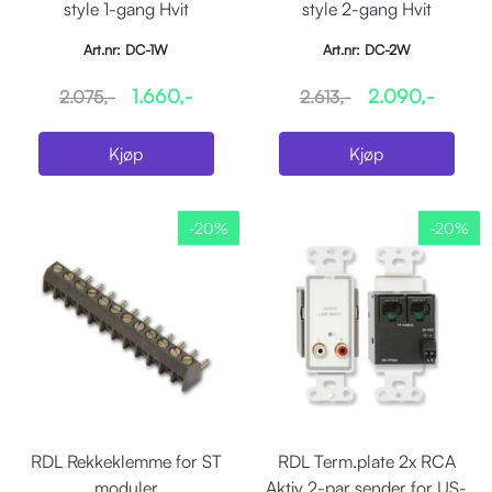
style 1-gang Hvit
style 2-gang Hvit
Art.nr: DC-1W
Art.nr: DC-2W
1.660,-
2.090,-
2.075,-
2.613,-
Kjøp
Kjøp
-20%
-20%
RDL Rekkeklemme for ST
RDL Term.plate 2x RCA
moduler
Aktiv 2-par sender for US-