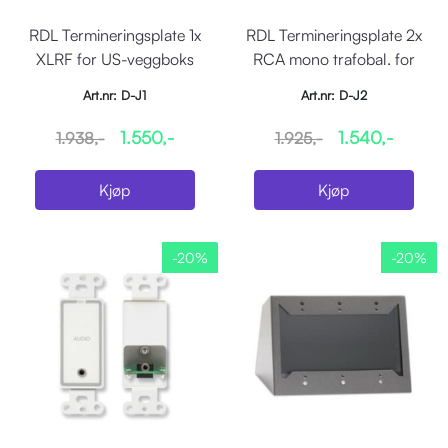
RDL Termineringsplate 1x
RDL Termineringsplate 2x
XLRF for US-veggboks
RCA mono trafobal. for
US-veggboks
Art.nr: D-J1
Art.nr: D-J2
1.550,-
1.540,-
1.938,-
1.925,-
Kjøp
Kjøp
-20%
-20%