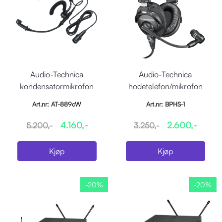
Audio-Technica
Audio-Technica
kondensatormikrofon
hodetelefon/mikrofon
hodebøyle aerobic
reporter/speaker
Art.nr: AT-889cW
Art.nr: BPHS-1
4.160,-
2.600,-
5.200,-
3.250,-
Kjøp
Kjøp
-20%
-20%