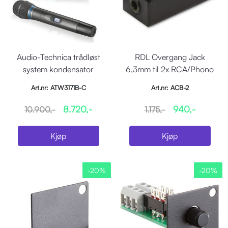
Audio-Technica trådløst
RDL Overgang Jack
system kondensator
6,3mm til 2x RCA/Phono
håndmik ATM710 541-56
Art.nr: ATW3171B-C
Art.nr: ACB-2
8.720,-
940,-
10.900,-
1.175,-
Kjøp
Kjøp
-20%
-20%