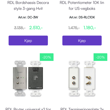
RDL Bordshassis Decora
RDL Potentiometer 10K lin
style 3-gang Hvit
for US-vegboks
Art.nr: DC-3W
Art.nr: DS-RLC10K
2.510,-
1.180,-
3.138,-
1.475,-
Kjøp
Kjøp
-20%
-20%
RDL Bryter universal x2 for
RDL Termineringsplate 2x