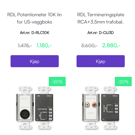
RDL Potentiometer 10K lin
RDL Termineringsplate
for US-veggboks
RCA+3,5mm trafobal.
Stereo, for USbox,Hvit
Art.nr: D-RLC10K
Art.nr: D-CIJ3D
1.180,-
2.880,-
1.475,-
3.600,-
Kjøp
Kjøp
-20%
-20%