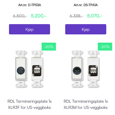
sender for USboks,hvit
Art.nr: D-TPS3A
Art.nr: DS-TPA1A
5.200,-
5.070,-
6.500,-
6.338,-
Kjøp
Kjøp
-20%
-20%
RDL Termineringsplate 1x
RDL Termineringsplate 1x
XLR3F for US-veggboks
XLR3M for US-veggboks