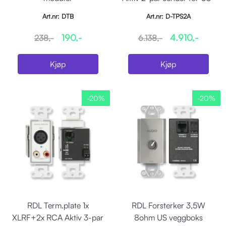
veggboks
Art.nr: DTB
Art.nr: D-TPS2A
190,-
4.910,-
238,-
6.138,-
Kjøp
Kjøp
-20%
-20%
RDL Term.plate 1x
RDL Forsterker 3,5W
XLRF+2x RCA Aktiv 3-par
8ohm US veggboks