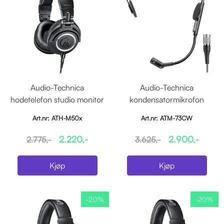
Audio-Technica
Audio-Technica
hodetelefon studio monitor
kondensatormikrofon
m/3 kabler, sort
hodebøyle nyre
Art.nr: ATH-M50x
Art.nr: ATM-73CW
ATW2000/1100/1
2.220,-
2.900,-
2.775,-
3.625,-
Kjøp
Kjøp
-20%
-20%