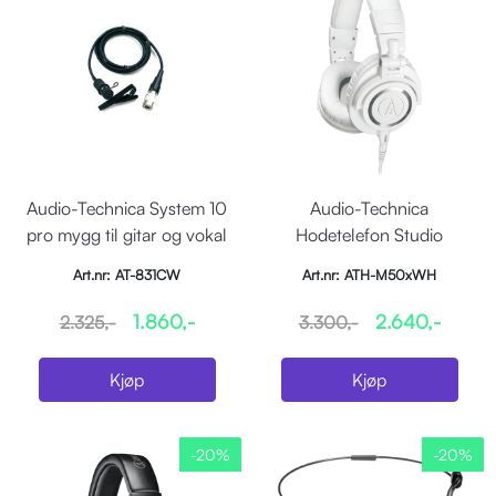
Audio-Technica System 10
Audio-Technica
pro mygg til gitar og vokal
Hodetelefon Studio
Monitor m/3 kabler, Hvit
Art.nr: AT-831CW
Art.nr: ATH-M50xWH
1.860,-
2.640,-
2.325,-
3.300,-
Kjøp
Kjøp
-20%
-20%