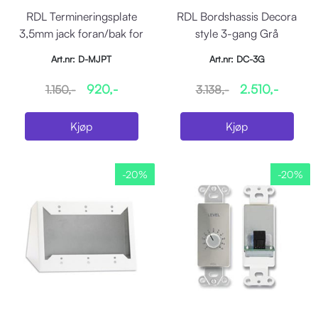
RDL Termineringsplate
RDL Bordshassis Decora
3,5mm jack foran/bak for
style 3-gang Grå
US-veggboks
Art.nr: D-MJPT
Art.nr: DC-3G
920,-
2.510,-
1.150,-
3.138,-
Kjøp
Kjøp
-20%
-20%