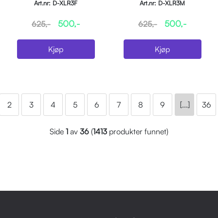
Art.nr: D-XLR3F
Art.nr: D-XLR3M
500,-
500,-
625,-
625,-
Kjøp
Kjøp
2
3
4
5
6
7
8
9
[...]
36
Side
1
av
36
(
1413
produkter funnet)