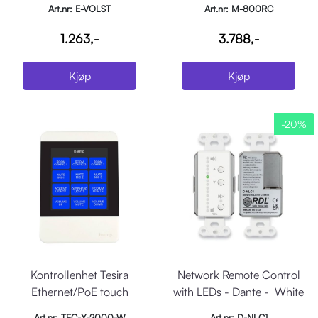
Art.nr: E-VOLST
Art.nr: M-800RC
1.263,-
3.788,-
Kjøp
Kjøp
-20%
Kontrollenhet Tesira
Network Remote Control
Ethernet/PoE touch
with LEDs - Dante - White
interface, Hvit
Art.nr: TEC-X-2000-W
Art.nr: D-NLC1