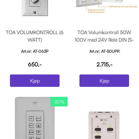
TOA VOLUMKONTROLL (6
TOA Volumkontroll 50W
WATT)
100V med 24V Relé DIN (S-
16)
Art.nr: AT-063P
Art.nr: AT-50UPR
650,-
2.715,-
Kjøp
Kjøp
-20%