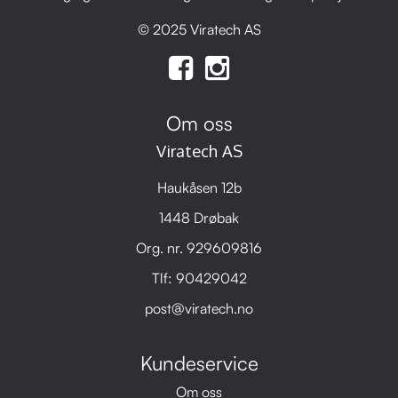
© 2025 Viratech AS
Om oss
Viratech AS
Haukåsen 12b
1448 Drøbak
Org. nr. 929609816
Tlf:
90429042
post@viratech.no
Kundeservice
Om oss