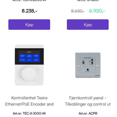
8.238,-
6.920,-
8.650,-
Kjøp
Kjøp
Kontrollenhet Tesira
Fjernkontroll panel -
Ethernet/PoE Encoder and
Tilkoblinger og control ut
touch, Hvit
av SDQ5PIR
Art.nr: TEC-X-1000-W
Art.nr: ACPR