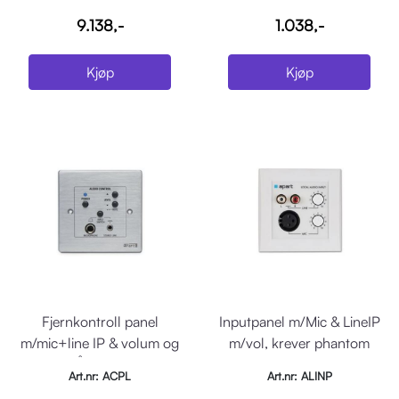
9.138,-
1.038,-
Kjøp
Kjøp
Fjernkontroll panel
Inputpanel m/Mic & LineIP
m/mic+line IP & volum og
m/vol, krever phantom
AV/PÅ f/SDQ5PIR
minst 24V
Art.nr: ACPL
Art.nr: ALINP