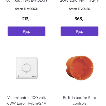
controls ( f.eks E-VOLxx )
20W Euro, Hvit, m/24V
rele
Art.nr: E-MODON
Art.nr: E-VOL20
213,-
363,-
Kjøp
Kjøp
Volumkontroll 100 volt,
Built-in box for Euro
60W Euro, Hvit, m/24V
controls