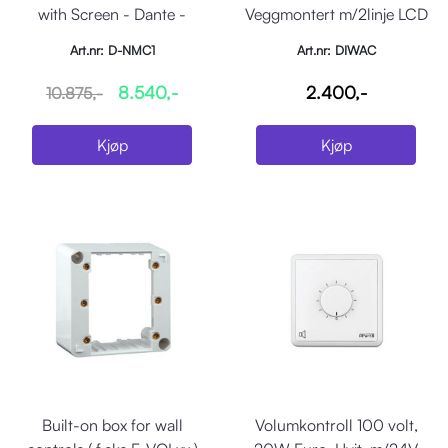
with Screen - Dante -
Veggmontert m/2linje LCD
White
display.2wire
Art.nr: D-NMC1
Art.nr: DIWAC
8.540,-
2.400,-
10.875,-
Kjøp
Kjøp
Built-on box for wall
Volumkontroll 100 volt,