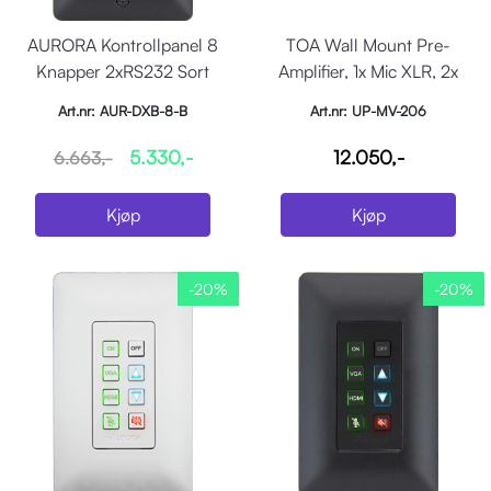
AURORA Kontrollpanel 8
TOA Wall Mount Pre-
Knapper 2xRS232 Sort
Amplifier, 1x Mic XLR, 2x
Phono IP, 2x Vol.
Art.nr: AUR-DXB-8-B
Art.nr: UP-MV-206
5.330,-
12.050,-
6.663,-
Kjøp
Kjøp
-20%
-20%