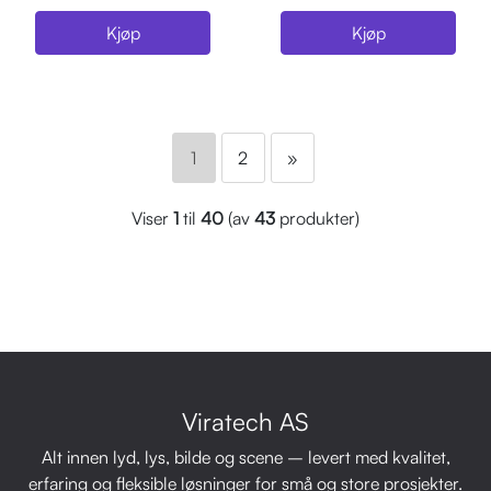
Kjøp
Kjøp
1
2
»
Viser
1
til
40
(av
43
produkter)
Viratech AS
Alt innen lyd, lys, bilde og scene – levert med kvalitet,
erfaring og fleksible løsninger for små og store prosjekter.