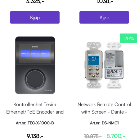
3.325,-
1.038,-
Kjøp
Kjøp
-20%
Kontrollenhet Tesira
Network Remote Control
Ethernet/PoE Encoder and
with Screen - Dante -
touch, Sort
Stainless Steel
Art.nr: TEC-X-1000-B
Art.nr: DS-NMC1
9.138,-
8.700,-
10.875,-