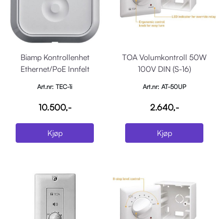
Biamp Kontrollenhet
TOA Volumkontroll 50W
Ethernet/PoE Innfelt
100V DIN (S-16)
Art.nr: TEC-1i
Art.nr: AT-50UP
10.500,-
2.640,-
Kjøp
Kjøp