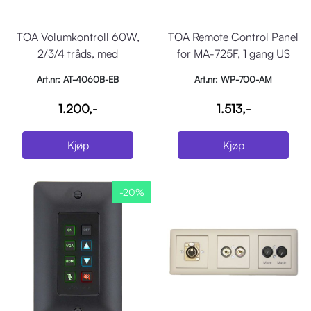
TOA Volumkontroll 60W,
TOA Remote Control Panel
2/3/4 tråds, med
for MA-725F, 1 gang US
påveggboks, 80mm
standard
Art.nr: AT-4060B-EB
Art.nr: WP-700-AM
1.200,-
1.513,-
Kjøp
Kjøp
-20%