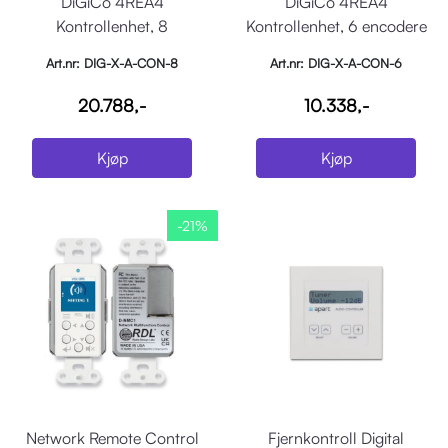
DiGiCo 4REA4
DiGiCo 4REA4
Kontrollenhet, 8
Kontrollenhet, 6 encodere
motoriserte fadere, PoE+
og display, PoE
Art.nr: DIG-X-A-CON-8
Art.nr: DIG-X-A-CON-6
20.788,-
10.338,-
Kjøp
Kjøp
-21%
Network Remote Control
Fjernkontroll Digital