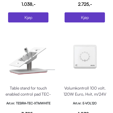
1.038,-
2.725,-
Kjøp
Kjøp
Table stand for touch
Volumkontroll 100 volt,
enabled control pad TEC-
120W Euro, Hvit, m/24V
X, white
rele
Art.nr: TESIRA-TEC-XTMWHITE
Art.nr: E-VOL120