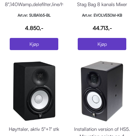
8",140Wamp,delefilter,line/høytt
Stag Bag 8 kanals Mixer
ST IP, Sort
Sort
Art.nr: SUBA165-BL
Art.nr: EVOLVE50M-KB
4.850,-
44.713,-
Kjøp
Kjøp
Høyttaler, aktiv 5"+1" stk
Installation version of HS5.