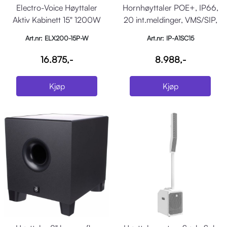
Electro-Voice Høyttaler
Hornhøyttaler POE+, IP66,
Aktiv Kabinett 15" 1200W
20 int.meldinger, VMS/SIP,
Hvit
15W, 124dB
Art.nr: ELX200-15P-W
Art.nr: IP-A1SC15
16.875,-
8.988,-
Kjøp
Kjøp