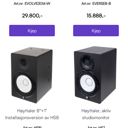
Art.nr: EVOLVE30M-W
Art.nr: EVERSE8-B
29.800,-
15.888,-
Kjøp
Kjøp
Høyttaler 8"+1"
Høyttaler, aktiv
Installasjonsversion av HS8
studiomonitor
Art.nr: HS8I
Art.nr: HS7