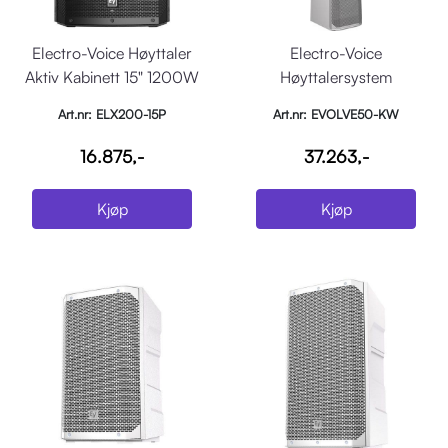
Electro-Voice Høyttaler
Electro-Voice
Aktiv Kabinett 15" 1200W
Høyttalersystem
Sort
EVOLVE50 Søyle
Art.nr: ELX200-15P
Art.nr: EVOLVE50-KW
m/sub,stag,bag hvit
16.875,-
37.263,-
Kjøp
Kjøp