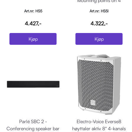
Mounting points on 4
surfaces.
Art.nr: HS5
Art.nr: HS5I
4.427,-
4.322,-
Kjøp
Kjøp
Parlé SBC 2 -
Electro-Voice Everse8
Conferencing speaker bar
høyttaler aktiv 8" 4-kanals