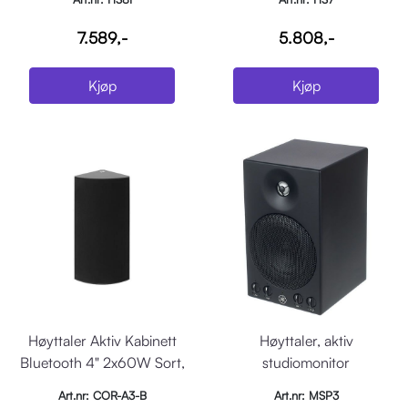
7.589,-
5.808,-
Kjøp
Kjøp
Høyttaler Aktiv Kabinett
Høyttaler, aktiv
Bluetooth 4" 2x60W Sort,
studiomonitor
Pris i STK
Art.nr: COR-A3-B
Art.nr: MSP3