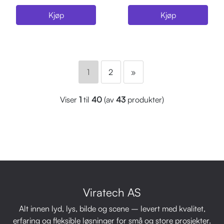
Kjøp
Kjøp
1
2
»
Viser
1
til
40
(av
43
produkter)
Viratech AS
Alt innen lyd, lys, bilde og scene – levert med kvalitet,
erfaring og fleksible løsninger for små og store prosjekter.