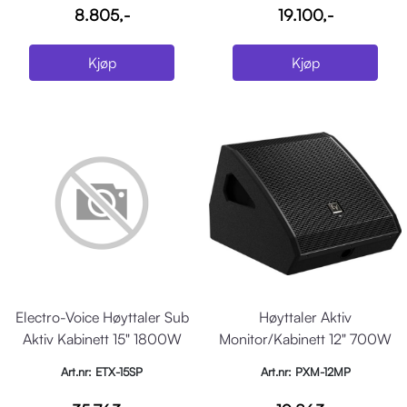
8.805,-
19.100,-
Kjøp
Kjøp
Electro-Voice Høyttaler Sub
Høyttaler Aktiv
Aktiv Kabinett 15" 1800W
Monitor/Kabinett 12" 700W
DSP Sort
Sort
Art.nr: ETX-15SP
Art.nr: PXM-12MP