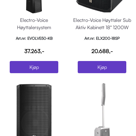
Electro-Voice
Electro-Voice Høyttaler Sub
Høyttalersystem
Aktiv Kabinett 18" 1200W
EVOLVE50 Søyle
Sort
Art.nr: EVOLVE50-KB
Art.nr: ELX200-18SP
m/sub,stag,bag, sor
37.263,-
20.688,-
Kjøp
Kjøp