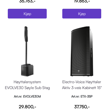
35.763,-
19.863,-
Kjøp
Kjøp
Høyttalersystem
Electro-Voice Høyttaler
EVOLVE30 Søyle Sub Stag
Aktiv 3-veis Kabinett 15"
Sort
2000W DSP Sort
Art.nr: EVOLVE30M
Art.nr: ETX-35P
29.800,-
37.750,-