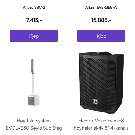
mixer, IP43
Art.nr: SBC-2
Art.nr: EVERSE8-W
7.413,-
15.888,-
Kjøp
Kjøp
Høyttalersystem
Electro-Voice Everse8
EVOLVE30 Søyle Sub Stag
høyttaler aktiv 8" 4-kanals
Hvit
mixer, IP43