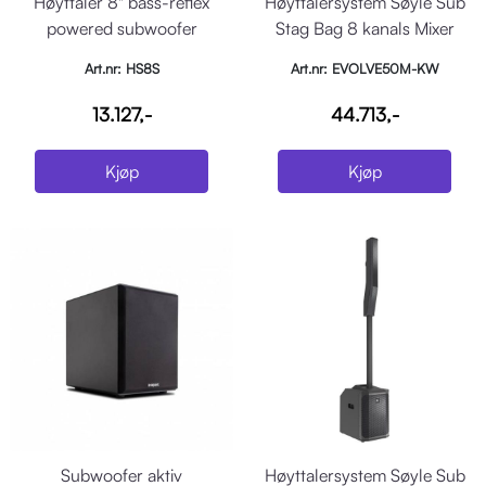
Høyttaler 8" bass-reflex
Høyttalersystem Søyle Sub
powered subwoofer
Stag Bag 8 kanals Mixer
Hvit
Art.nr: HS8S
Art.nr: EVOLVE50M-KW
13.127,-
44.713,-
Kjøp
Kjøp
Subwoofer aktiv
Høyttalersystem Søyle Sub