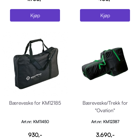
Kjøp
Kjøp
Bæreveske for KM12185
Bæreveske/Trekk for
"Ovation"
Art.nr: KM11450
Art.nr: KM12387
930,-
3.690,-