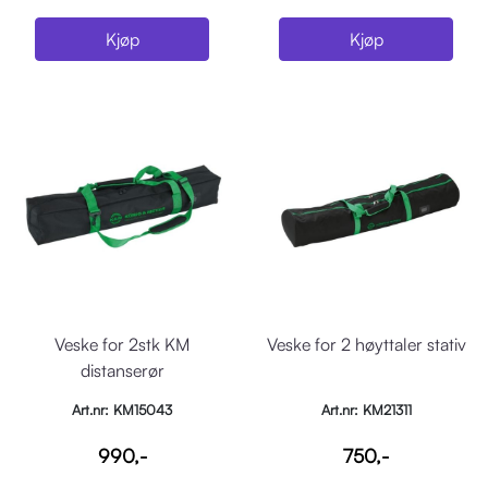
Kjøp
Kjøp
Veske for 2stk KM
Veske for 2 høyttaler stativ
distanserør
Art.nr: KM15043
Art.nr: KM21311
990,-
750,-