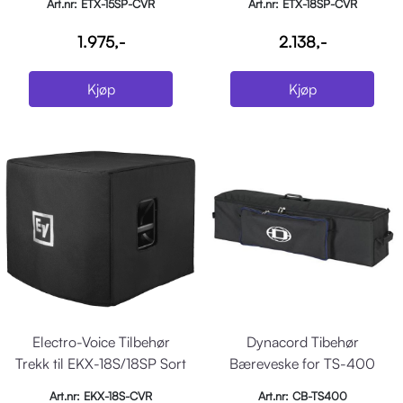
Art.nr: ETX-15SP-CVR
Art.nr: ETX-18SP-CVR
1.975,-
2.138,-
Kjøp
Kjøp
Electro-Voice Tilbehør
Dynacord Tibehør
Trekk til EKX-18S/18SP Sort
Bæreveske for TS-400
Art.nr: EKX-18S-CVR
Art.nr: CB-TS400