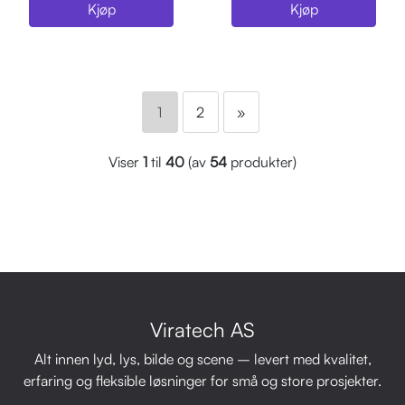
Kjøp
Kjøp
1
2
»
Viser
1
til
40
(av
54
produkter)
Viratech AS
Alt innen lyd, lys, bilde og scene – levert med kvalitet,
erfaring og fleksible løsninger for små og store prosjekter.