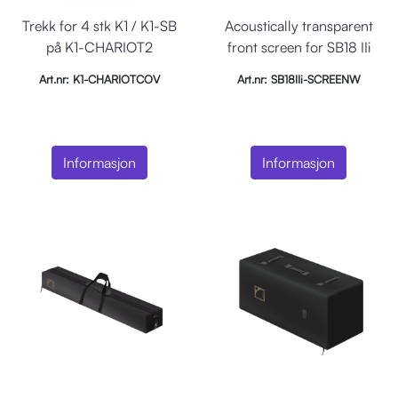
Trekk for 4 stk K1 / K1-SB
Acoustically transparent
på K1-CHARIOT2
front screen for SB18 IIi
(white)
Art.nr: K1-CHARIOTCOV
Art.nr: SB18IIi-SCREENW
Informasjon
Informasjon