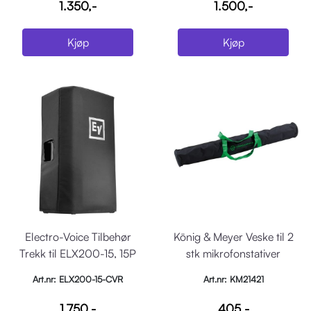
1.350,-
1.500,-
Kjøp
Kjøp
Electro-Voice Tilbehør
König & Meyer Veske til 2
Trekk til ELX200-15, 15P
stk mikrofonstativer
Art.nr: ELX200-15-CVR
Art.nr: KM21421
1.750,-
405,-