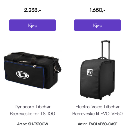
2.238,-
1.650,-
Kjøp
Kjøp
Dynacord Tibehør
Electro-Voice Tilbehør
Bæreveske for TS-100
Bæreveske til EVOLVE50
sub m/ hjul
Art.nr: SH-TS100W
Art.nr: EVOLVE50-CASE