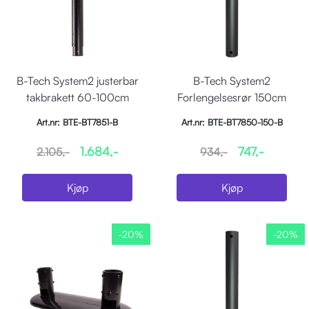
B-Tech System2 justerbar
B-Tech System2
takbrakett 60-100cm
Forlengelsesrør 150cm
Art.nr: BTE-BT7851-B
Art.nr: BTE-BT7850-150-B
1.684,-
747,-
2.105,-
934,-
Kjøp
Kjøp
-20%
-20%