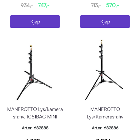
747,-
570,-
934,-
713,-
Kjøp
Kjøp
MANFROTTO Lys/kamera
MANFROTTO
stativ, 1051BAC MINI
Lys/Kamerastativ
COMPACT, 211cm
1004BAC, Hmax 366cm
Art.nr: 682888
Art.nr: 682886