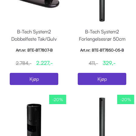
B-Tech System2
B-Tech System2
Dobbelfeste Tak/Gulv
Forlengelsesrør 50cm
Art.nr: BTE-BT7807-B
Art.nr: BTE-BT7850-05-B
2.227,-
329,-
2.784,-
411,-
Kjøp
Kjøp
-20%
-20%