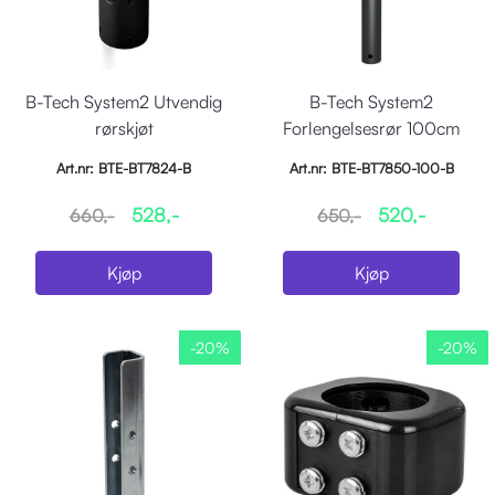
B-Tech System2 Utvendig
B-Tech System2
rørskjøt
Forlengelsesrør 100cm
Art.nr: BTE-BT7824-B
Art.nr: BTE-BT7850-100-B
528,-
520,-
660,-
650,-
Kjøp
Kjøp
-20%
-20%