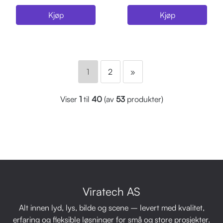
Kjøp
Kjøp
1
2
»
Viser
1
til
40
(av
53
produkter)
Viratech AS
Alt innen lyd, lys, bilde og scene – levert med kvalitet,
erfaring og fleksible løsninger for små og store prosjekter.