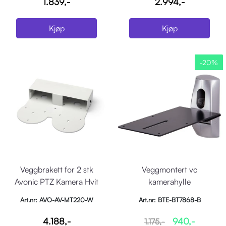
1.839,-
2.994,-
Kjøp
Kjøp
-20%
Veggbrakett for 2 stk
Veggmontert vc
Avonic PTZ Kamera Hvit
kamerahylle
Art.nr: AVO-AV-MT220-W
Art.nr: BTE-BT7868-B
4.188,-
940,-
1.175,-