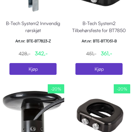
B-Tech System2 Innvendig
B-Tech System2
rørskjøt
Tilbehørsfeste for BT7850
Art.nr: BTE-BT7823-Z
Art.nr: BTE-BT7051-B
342,-
361,-
428,-
451,-
Kjøp
Kjøp
-20%
-20%