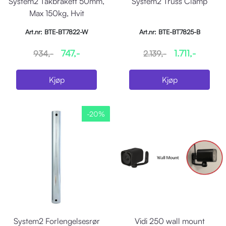
System2 Takbrakett 50mm,
System2 Truss Clamp
Max 150kg, Hvit
Art.nr: BTE-BT7822-W
Art.nr: BTE-BT7825-B
747,-
1.711,-
934,-
2.139,-
Kjøp
Kjøp
-20%
System2 Forlengelsesrør
Vidi 250 wall mount