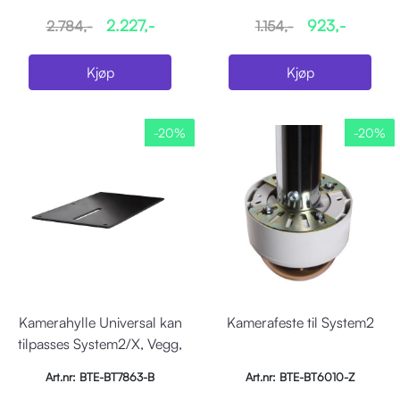
2.227,-
923,-
2.784,-
1.154,-
Kjøp
Kjøp
-20%
-20%
Kamerahylle Universal kan
Kamerafeste til System2
tilpasses System2/X, Vegg,
Tak etc
Art.nr: BTE-BT7863-B
Art.nr: BTE-BT6010-Z