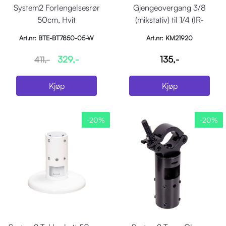
System2 Forlengelsesrør
Gjengeovergang 3/8
50cm, Hvit
(mikstativ) til 1/4 (IR-
T2,kameragjenge)
Art.nr: BTE-BT7850-05-W
Art.nr: KM21920
329,-
135,-
411,-
Kjøp
Kjøp
-20%
-20%