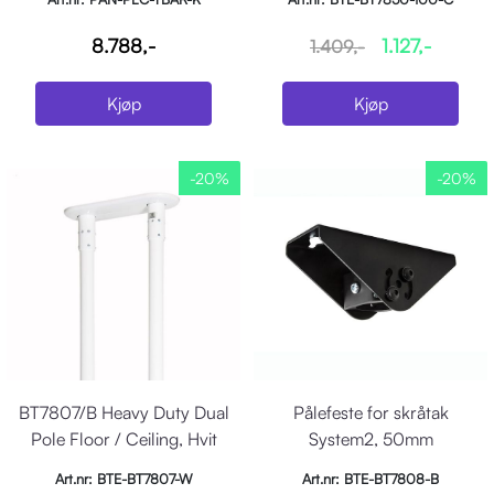
8.788,-
1.127,-
1.409,-
Kjøp
Kjøp
-20%
-20%
BT7807/B Heavy Duty Dual
Pålefeste for skråtak
Pole Floor / Ceiling, Hvit
System2, 50mm
Art.nr: BTE-BT7807-W
Art.nr: BTE-BT7808-B