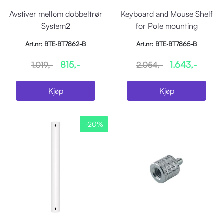
Avstiver mellom dobbeltrør
Keyboard and Mouse Shelf
System2
for Pole mounting
Art.nr: BTE-BT7862-B
Art.nr: BTE-BT7865-B
815,-
1.643,-
1.019,-
2.054,-
Kjøp
Kjøp
-20%