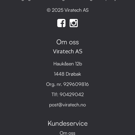
© 2025 Viratech AS
Om oss
Viratech AS
Haukåsen 12b
1448 Drøbak
Org. nr. 929609816
Tlf:
90429042
post@viratech.no
Kundeservice
Om oss