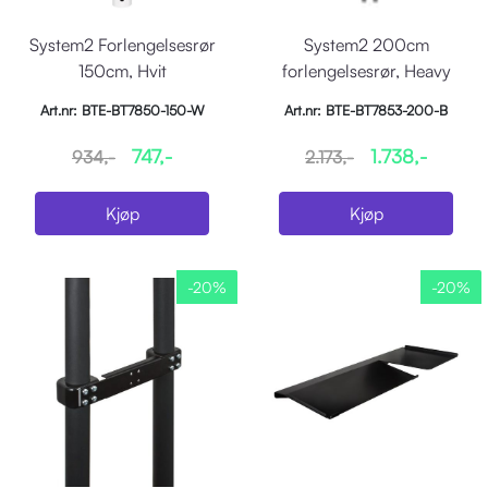
System2 Forlengelsesrør
System2 200cm
150cm, Hvit
forlengelsesrør, Heavy
Duty, Sort
Art.nr: BTE-BT7850-150-W
Art.nr: BTE-BT7853-200-B
747,-
1.738,-
934,-
2.173,-
Kjøp
Kjøp
-20%
-20%