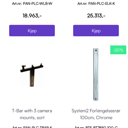
Art.nr: PAN-PLC-WLB-W
Art.nr: PAN-PLC-ELK-K
18.963,-
25.313,-
Kjøp
Kjøp
-20%
T-Bar with 3 camera
System2 Forlengelsesrør
mounts, sort
100cm, Chrome
Art.nr: PAN-PLC-TBAR-K
Art.nr: BTE-BT7850-100-C