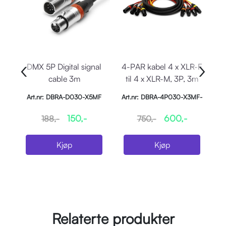
‹
›
DMX 5P Digital signal
4-PAR kabel 4 x XLR-F
cable 3m
til 4 x XLR-M, 3P, 3m
Art.nr: DBRA-D030-X5MF
Art.nr: DBRA-4P030-X3MF-
Bag
150,-
600,-
188,-
750,-
Kjøp
Kjøp
Relaterte produkter