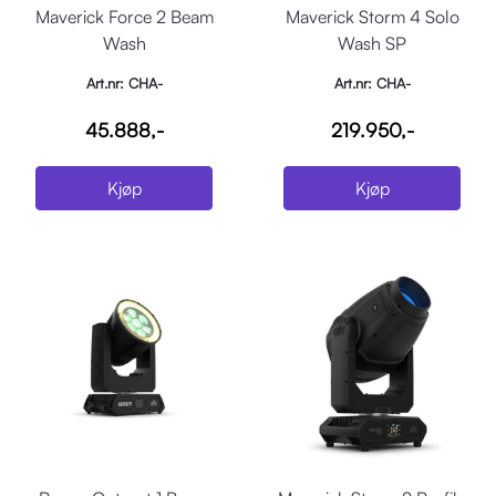
Maverick Force 2 Beam
Maverick Storm 4 Solo
Wash
Wash SP
Art.nr: CHA-
Art.nr: CHA-
MAVERICKFORCE2BW
MAVERICKSTORM4SOLOWASHS
45.888,-
219.950,-
P
Kjøp
Kjøp