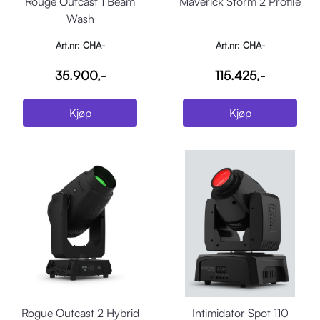
Rouge Outcast 1 Beam
Maverick Storm 2 Profile
Wash
Art.nr: CHA-
Art.nr: CHA-
ROGUEOUTCAST1BEAMWASH
MAVERICKSTORM2PROFILE
35.900,-
115.425,-
Kjøp
Kjøp
Rogue Outcast 2 Hybrid
Intimidator Spot 110