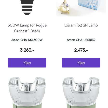
300W Lamp for Rogue
Osram 132 SR Lamp
Outcast 1 Beam
Art.nr: CHA-NSL300W
Art.nr: CHA-USSR132
3.263,-
2.475,-
Kjøp
Kjøp