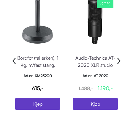
-20%
‹
›
Bordfot (tallerken), 1
Audio-Technica AT-
P
Kg, m/fast stang,
2020 XLR studio
H=175mm
kondensatormikrofon
U
Art.nr: KM23200
Art.nr: AT-2020
615,-
1.190,-
1.488,-
Kjøp
Kjøp