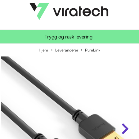
Trygg og rask levering
Hjem
Leverandører
PureLink