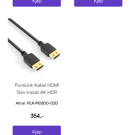
Kjøp
Kjøp
PureLink Kabel HDMI
Slim Install 4K HDR
18Gbps 2m Sort
Art.nr: PLK-PI0500-020
354,-
Kjøp