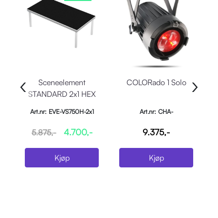
‹
›
Sceneelement
COLORado 1 Solo
STANDARD 2x1 HEX
plywood top
Art.nr: EVE-VS750H-2x1
Art.nr: CHA-
COLORADO1SOLO
4.700,-
9.375,-
5.875,-
Kjøp
Kjøp