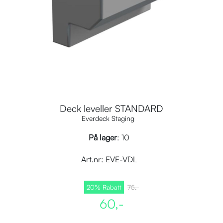
Deck leveller STANDARD
Everdeck Staging
På lager
: 10
Art.nr:
EVE-VDL
20% Rabatt
75,-
60,-