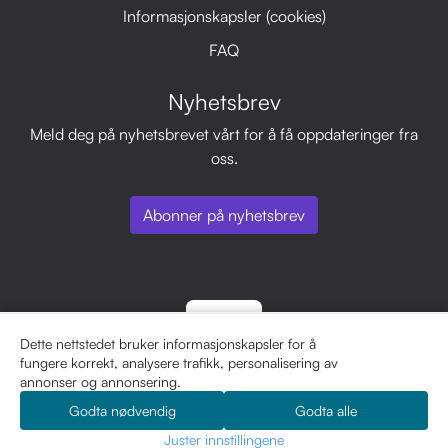
Informasjonskapsler (cookies)
FAQ
Nyhetsbrev
Meld deg på nyhetsbrevet vårt for å få oppdateringer fra
oss.
Abonner på nyhetsbrev
Dette nettstedet bruker informasjonskapsler for å
fungere korrekt, analysere trafikk, personalisering av
annonser og annonsering.
Godta nødvendig
Godta alle
0
Juster innstillingene
Hjem
Meny
Søk
Konto
Handlekurv