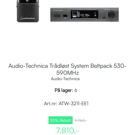
Audio-Technica Trådløst System Beltpack 530-
590MHz
Audio-Technica
På lager
: 6
Art.nr:
ATW-3211-EE1
20% Rabatt
9.763,-
7.810,-