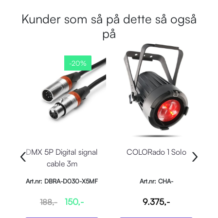
Kunder som så på dette så også
på
-20%
‹
›
DMX 5P Digital signal
COLORado 1 Solo
4
cable 3m
Art.nr: DBRA-D030-X5MF
Art.nr: CHA-
A
COLORADO1SOLO
150,-
9.375,-
188,-